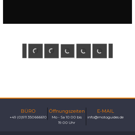
BÜRO
Öffnungszeiten
E-MAIL
+49 (0)911 350666610
Mo - Sa 10:00 bis
info@motoguides.de
19:00 Uhr