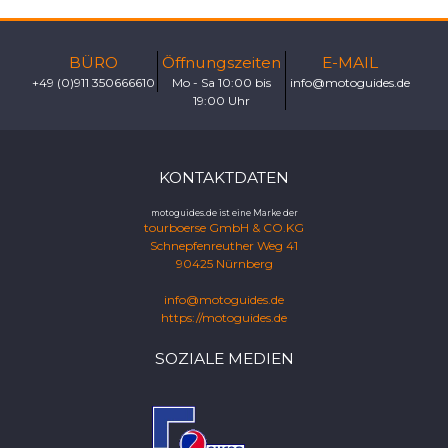
BÜRO
Öffnungszeiten
E-MAIL
+49 (0)911 350666610
Mo - Sa 10:00 bis
info@motoguides.de
19:00 Uhr
KONTAKTDATEN
motoguides.de ist eine Marke der
tourboerse GmbH & CO.KG
Schnepfenreuther Weg 41
90425 Nürnberg
info@motoguides.de
https://motoguides.de
SOZIALE MEDIEN