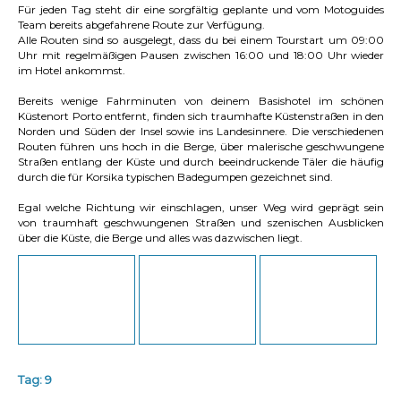
Für jeden Tag steht dir eine sorgfältig geplante und vom Motoguides
Team bereits abgefahrene Route zur Verfügung.
Alle Routen sind so ausgelegt, dass du bei einem Tourstart um 09:00
Uhr mit regelmäßigen Pausen zwischen 16:00 und 18:00 Uhr wieder
im Hotel ankommst.
Bereits wenige Fahrminuten von deinem Basishotel im schönen
Küstenort Porto entfernt, finden sich traumhafte Küstenstraßen in den
Norden und Süden der Insel sowie ins Landesinnere. Die verschiedenen
Routen führen uns hoch in die Berge, über malerische geschwungene
Straßen entlang der Küste und durch beeindruckende Täler die häufig
durch die für Korsika typischen Badegumpen gezeichnet sind.
Egal welche Richtung wir einschlagen, unser Weg wird geprägt sein
von traumhaft geschwungenen Straßen und szenischen Ausblicken
über die Küste, die Berge und alles was dazwischen liegt.
Tag: 9